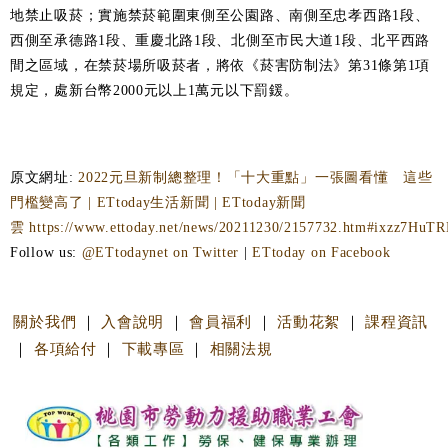
地禁止吸菸；實施禁菸範圍東側至公園路、南側至忠孝西路1段、
西側至承德路1段、重慶北路1段、北側至市民大道1段、北平西路
間之區域，在禁菸場所吸菸者，將依《菸害防制法》第31條第1項
規定，處新台幣2000元以上1萬元以下罰鍰。
原文網址:
2022元旦新制總整理！「十大重點」一張圖看懂 這些
門檻變高了 | ETtoday生活新聞 | ETtoday新聞
雲
https://www.ettoday.net/news/20211230/2157732.htm#ixzz7HuT
Follow us:
@ETtodaynet on Twitter
|
ETtoday on Facebook
關於我們
｜
入會說明
｜
會員福利
｜
活動花絮
｜
課程資訊
｜
各項給付
｜
下載專區
｜
相關法規