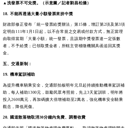
▲洗發票不可兌獎。（示意圖／記者劉昌松攝）
18. 不能再透過大量小額發票來拚中獎
財政部修正發布「統一發票給獎辦法」第15條，增訂第2項及第3項
定明自111年1月1日起，以不合常規之交易或付款方式，無正當理
由取得當期「大量小額」統一發票，且該期中獎發票達一定張數
者，不予給獎；已領取獎金者，所轄主管稽徵機關具函追回其獎
金。
五、交通新制：
19. 機車駕訓補助
為提升機車騎乘安全，交通部拍板明年元旦起持續推動機車駕訓補
助，每人補助1300元，鼓勵民眾考照前，先上3天駕訓班，明年將
投入2600萬元，再加碼擴大倍增補助至2萬名，強化機車安全騎乘
觀念，降低死傷。
20. 國道散落物取消30分鐘內免費、調整收費