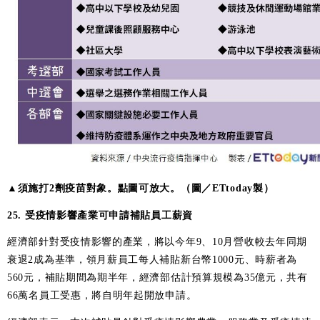
▲須施打2劑疫苗對象。點圖可放大。（圖／ETtoday製）
25. 受疫情影響產業可申請補貼員工薪資
經濟部針對受疫情影響的產業，將以今年9、10月營收較去年同期
衰退2成為基準，領月薪員工每人補貼新台幣1000元、時薪者為
560元，補貼期間為期半年，經濟部估計預算規模為35億元，共有
66萬名員工受惠，將自明年起開放申請。