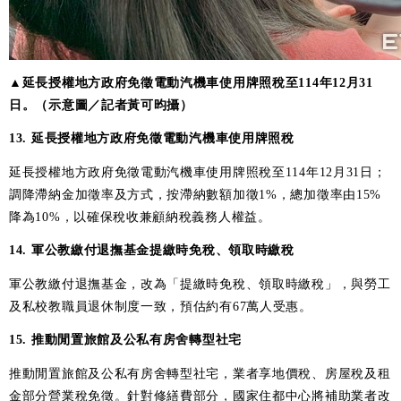
▲延長授權地方政府免徵電動汽機車使用牌照稅至114年12月31
日。（示意圖／記者黃可昀攝）
13. 延長授權地方政府免徵電動汽機車使用牌照稅
延長授權地方政府免徵電動汽機車使用牌照稅至114年12月31日；
調降滯納金加徵率及方式，按滯納數額加徵1%，總加徵率由15%
降為10%，以確保稅收兼顧納稅義務人權益。
14. 軍公教繳付退撫基金提繳時免稅、領取時繳稅
軍公教繳付退撫基金，改為「提繳時免稅、領取時繳稅」，與勞工
及私校教職員退休制度一致，預估約有67萬人受惠。
15. 推動閒置旅館及公私有房舍轉型社宅
推動閒置旅館及公私有房舍轉型社宅，業者享地價稅、房屋稅及租
金部分營業稅免徵。針對修繕費部分，國家住都中心將補助業者改