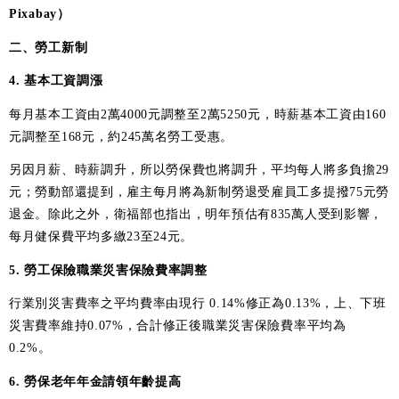
Pixabay）
二、勞工新制
4. 基本工資調漲
每月基本工資由2萬4000元調整至2萬5250元，時薪基本工資由160
元調整至168元，約245萬名勞工受惠。
另因月薪、時薪調升，所以勞保費也將調升，平均每人將多負擔29
元；勞動部還提到，雇主每月將為新制勞退受雇員工多提撥75元勞
退金。除此之外，衛福部也指出，明年預估有835萬人受到影響，
每月健保費平均多繳23至24元。
5. 勞工保險職業災害保險費率調整
行業別災害費率之平均費率由現行 0.14%修正為0.13%，上、下班
災害費率維持0.07%，合計修正後職業災害保險費率平均為
0.2%。
6. 勞保老年年金請領年齡提高