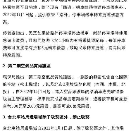
交通局停管處推出「路外停車場機車轉乘捷運優惠」，為鼓勵民眾
搭乘捷運至目的地，除了現有「路邊」機車轉乘捷運停車優惠外，
2022年1月1日起，提供轄管「路外」停車場機車轉乘捷運優惠方
案。
停管處指出，民眾如果於路外停車場停放機車，離開停車場時使用
悠遊卡繳費，且相同悠遊卡於1小時內有搭乘捷運紀錄，每筆停車
費即可直接享有折扣5元轉乘優惠，鼓勵民眾轉乘捷運，提高民眾
轉乘意願。
2. 第二期空氣品質維護區
環保局推出「第二期空氣品質維護區」，劃設的範圍包含台北國際
航空站（松山機場），以及北市3座垃圾焚化廠（內湖、木柵、北
投），自2022年1月1日起，進入空品維護區的柴油車應先取得優
級自主管理標章，機車應完成當年度定期檢測，違者按車種可處新
台幣500元至2000元罰鍰，最高可處6萬元罰鍰。
3. 台北車站周邊場域除了吸菸區外，禁止吸菸
台北車站周邊場域自2022年1月1日起，除了吸菸區之外，其他場