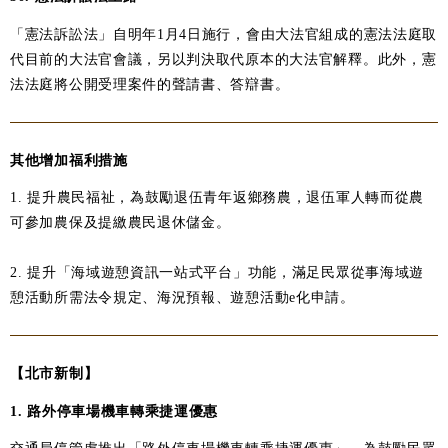
「憲法訴訟法」自明年1月4日施行，會由大法官組成的憲法法庭取
代目前的大法官會議，另以判決取代原本的大法官解釋。此外，憲
法法庭將公開受理案件的聲請書、答辯書。
其他增加福利措施
1. 提升農民福祉，為鼓勵退伍青年返鄉務農，退伍軍人轉而從農
可參加農保及提繳農民退休儲金。
2. 提升「海域遊憩資訊一站式平台」功能，滿足民眾從事海域遊
憩活動所需法令規定、海況預報、遊憩活動e化申請。
【北市新制】
1. 路外停車場機車轉乘捷運優惠