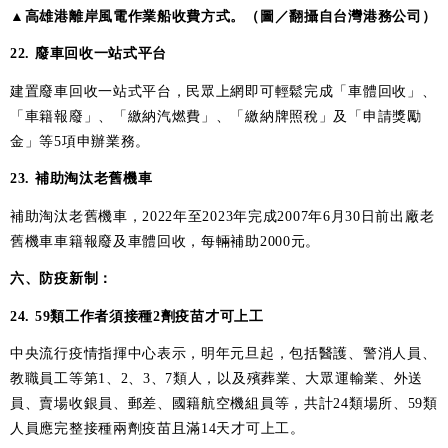
▲高雄港離岸風電作業船收費方式。（圖／翻攝自台灣港務公司）
22. 廢車回收一站式平台
建置廢車回收一站式平台，民眾上網即可輕鬆完成「車體回收」、
「車籍報廢」、「繳納汽燃費」、「繳納牌照稅」及「申請獎勵
金」等5項申辦業務。
23. 補助淘汰老舊機車
補助淘汰老舊機車，2022年至2023年完成2007年6月30日前出廠老
舊機車車籍報廢及車體回收，每輛補助2000元。
六、防疫新制：
24. 59類工作者須接種2劑疫苗才可上工
中央流行疫情指揮中心表示，明年元旦起，包括醫護、警消人員、
教職員工等第1、2、3、7類人，以及殯葬業、大眾運輸業、外送
員、賣場收銀員、郵差、國籍航空機組員等，共計24類場所、59類
人員應完整接種兩劑疫苗且滿14天才可上工。