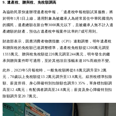
9. 遺產稅、贈與稅、免稅額調高
為協助民眾快速辦理遺產稅申報，「遺產稅申報稅額試算服務」將
於明年1月1日上線，適用對象為被繼承人為經常居住中華民國境內
的國民，遺產總額在新台幣3000萬元以下，且被繼承人無不計入遺
產總額的財產，預估占遺產稅申報案件比率約7成可用到。
財政部表示，因應消費者物價指數（CPI）連動調整，明年遺產稅
和贈與稅的免稅額已達調整標準，遺產稅免稅額從1200萬元調至
1333萬元、贈與稅免稅額從220萬元調至244萬元，明年發生的繼
承與贈與案件即可適用，至於其他項目漲幅未達10%而維持不變。
此外，2023年5月報稅時，一般免稅額將從8.8萬元調升至9.2萬
元，70歲以上免稅額從13.2萬元調升至13.8萬元。綜所稅標準扣除
額、薪資所得、身心障礙特別扣除額也調升3.35%，單身標扣額調
高至12.4萬元；有配偶者調高至24.8萬元；薪資及身心障礙特別扣
除額調升至20.7萬元。