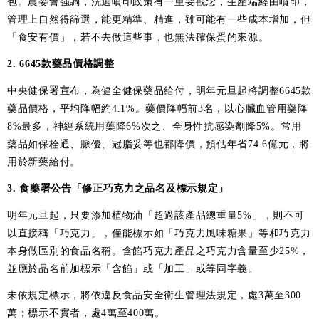
包。農委會強調，洗選噴印政策有一重要觀念，生產端經由噴印，
管理上自然得篩選，能更精準、精進，雖可能有一些成本增加，但
「食安有價」，若不去做這些事，也無法確保蛋的來源。
2. 6645款藥品價格調整
中央健保署宣布，為健全健保藥品給付，明年元旦起將調整6645款
藥品價格，平均降幅約4.1%。藥價降幅前3名，以心臟血管用藥降
8%最多，神經系統用藥降6%次之、全身性抗感染劑降5%。常用
藥品如保栓通、脈優、冠脂妥等也都降價，預估年省74.6億元，將
用於新藥給付。
3. 食藥署公告「修正巧克力之品名及標示規定」
明年元旦起，只要添加植物油「超過該產品總重量5%」，則不可
以直接稱「巧克力」，僅能標示如「巧克力風味糖果」等和巧克力
本身做區別的食品名稱。含餡巧克力產品之巧克力含量至少25%，
並應於品名前加標示「含餡」或「加工」或等同字義。
未依規定標示，將依違反食品安全衛生管理法規定，處3萬至300
萬；標示不實者，處4萬至400萬。