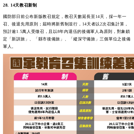
28. 14天教召新制
國防部日前公布新版教召規定，教召天數延長至14天，採一年一
召、後退先用原則；屆時將新舊制並行，14天者以2次召集計算，
預計逾1.5萬人受徵召，且以8年內退伍的後備軍人為原則，對象鎖
定「新訓旅」、「縣市後備旅」、「縱深守備旅」三個單位之後備
軍人。