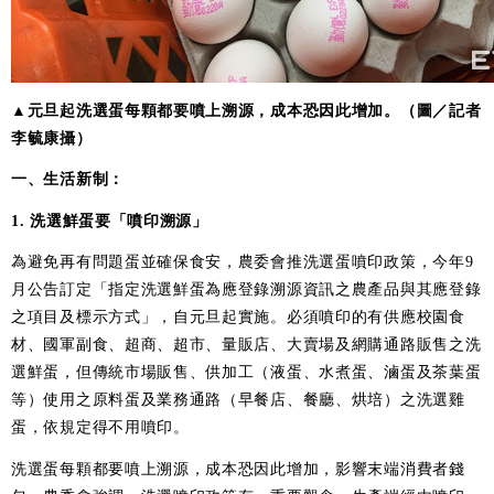
▲元旦起洗選蛋每顆都要噴上溯源，成本恐因此增加。（圖／記者
李毓康攝）
一、生活新制：
1. 洗選鮮蛋要「噴印溯源」
為避免再有問題蛋並確保食安，農委會推洗選蛋噴印政策，今年9
月公告訂定「指定洗選鮮蛋為應登錄溯源資訊之農產品與其應登錄
之項目及標示方式」，自元旦起實施。必須噴印的有供應校園食
材、國軍副食、超商、超市、量販店、大賣場及網購通路販售之洗
選鮮蛋，但傳統市場販售、供加工（液蛋、水煮蛋、滷蛋及茶葉蛋
等）使用之原料蛋及業務通路（早餐店、餐廳、烘培）之洗選雞
蛋，依規定得不用噴印。
洗選蛋每顆都要噴上溯源，成本恐因此增加，影響末端消費者錢