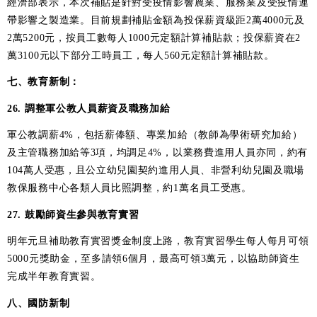
經濟部表示，本次補貼是針對受疫情影響農業、服務業及受疫情連
帶影響之製造業。目前規劃補貼金額為投保薪資級距2萬4000元及
2萬5200元，按員工數每人1000元定額計算補貼款；投保薪資在2
萬3100元以下部分工時員工，每人560元定額計算補貼款。
七、教育新制：
26. 調整軍公教人員薪資及職務加給
軍公教調薪4%，包括薪俸額、專業加給（教師為學術研究加給）
及主管職務加給等3項，均調足4%，以業務費進用人員亦同，約有
104萬人受惠，且公立幼兒園契約進用人員、非營利幼兒園及職場
教保服務中心各類人員比照調整，約1萬名員工受惠。
27. 鼓勵師資生參與教育實習
明年元旦補助教育實習獎金制度上路，教育實習學生每人每月可領
5000元獎助金，至多請領6個月，最高可領3萬元，以協助師資生
完成半年教育實習。
八、國防新制