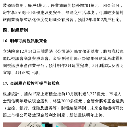
裝修繕費用，每戶4萬元，停業旅館則額外增加1萬元；租金部分，
房客享5至8折租金優惠及更安全、舒適之生活環境，可減輕疫情對
旅館業衝擊並活化低度使用國公有房舍，預計2年增加2萬戶社宅。
四、財經新制
16. 明年可純視訊股東會
立法院會12月14日三讀通過《公司法》條文修正草案，將放寬股東
能以視訊會議參與股東會。金管會證期局正督導集保結算所建置相
關視訊股東會作業平台，預計明年2月建置完成、3月測試以及說明
宣導、4月正式上線。
17. 金融股存股族可提早領股息
根據統計，國內15家上市櫃金控前10月獲利達5,275億元，市場人
士預估明年發放現金股利，將達2000多億元，金管會將修正金融業
（金控、銀行、保險及證券等）財報編製準則，未來金融機構可比
照上市櫃公司發放現金股利之制度，新法最快明年上路。