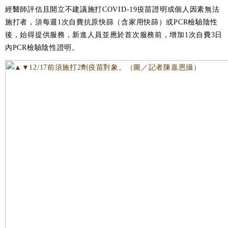
經醫師評估且開立不建議施打COVID-19疫苗證明或個人因素無法
施打者，須每週1次自費抗原快篩（含家用快篩）或PCR檢驗陰性
後，始得提供服務，新進人員並應於首次服務前，增加1次自費3日
內PCR檢驗陰性證明。