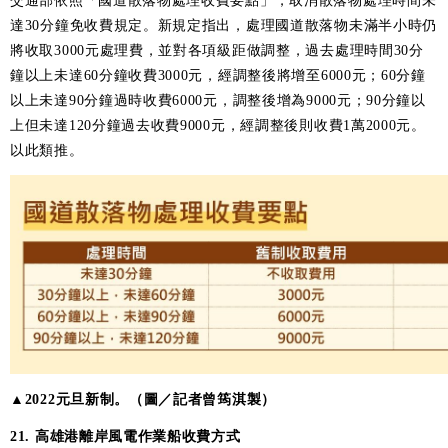
交通部依照「國道散落物處理收費要點」，取消散落物處理時間未
達30分鐘免收費規定。新規定指出，處理國道散落物未滿半小時仍
將收取3000元處理費，並對各項級距做調整，過去處理時間30分
鐘以上未達60分鐘收費3000元，經調整後將增至6000元；60分鐘
以上未達90分鐘過時收費6000元，調整後增為9000元；90分鐘以
上但未達120分鐘過去收費9000元，經調整後則收費1萬2000元。
以此類推。
▲2022元旦新制。（圖／記者曾筠淇製）
21. 高雄港離岸風電作業船收費方式