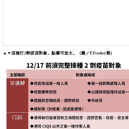
▲▼須施打2劑疫苗對象。點圖可放大。（圖／ETtoday製）