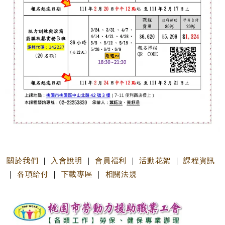
關於我們
｜
入會說明
｜
會員福利
｜
活動花絮
｜
課程資訊
｜
各項給付
｜
下載專區
｜
相關法規