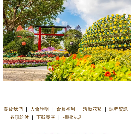
關於我們
｜
入會說明
｜
會員福利
｜
活動花絮
｜
課程資訊
｜
各項給付
｜
下載專區
｜
相關法規